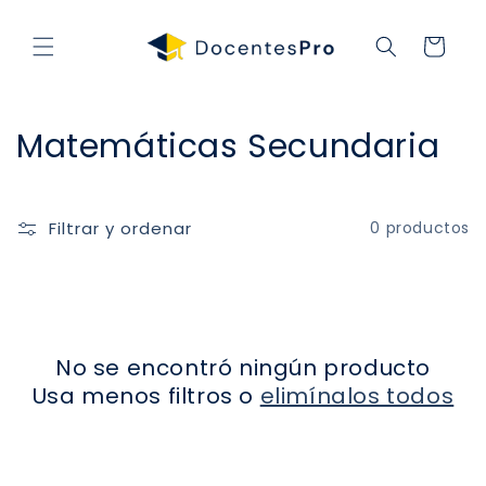
Ir
directamente
al contenido
Carrito
C
Matemáticas Secundaria
o
l
Filtrar y ordenar
0 productos
e
c
c
No se encontró ningún producto
i
Usa menos filtros o
elimínalos todos
ó
n