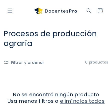
Ir
directamente
al contenido
Carrito
C
Procesos de producción
o
agraria
l
e
Filtrar y ordenar
0 productos
c
c
i
No se encontró ningún producto
ó
Usa menos filtros o
elimínalos todos
n