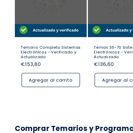
c
i
ó
Temario Completo Sistemas
Temas 35-70 Sist
n
Electrónicos - Verificado y
Electrónicos - Ver
Actualizado
Actualizado
Precio
€153,80
Precio
€136,60
:
habitual
habitual
Agregar al carrito
Agregar al c
Comprar Temarios y Programac