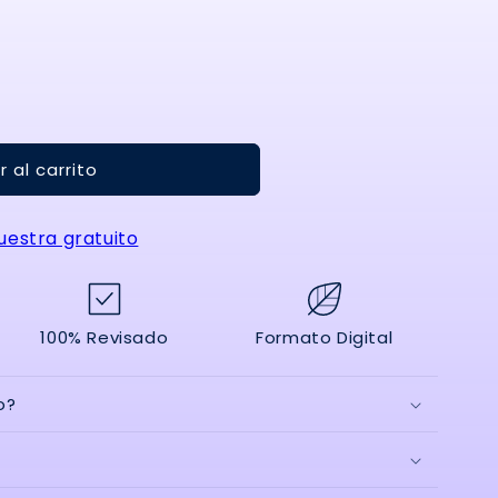
 al carrito
es
estra gratuito
es
d
100% Revisado
Formato Digital
o?