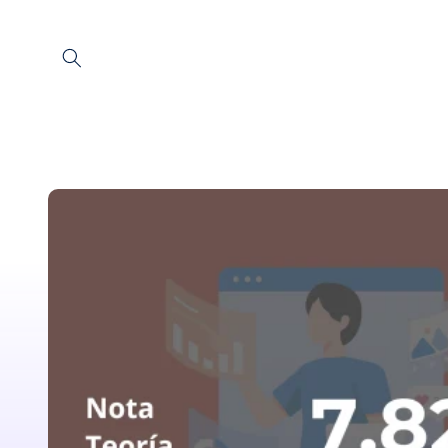
Ir
directamente
al contenido
Ir
directamente
a la
información
del producto