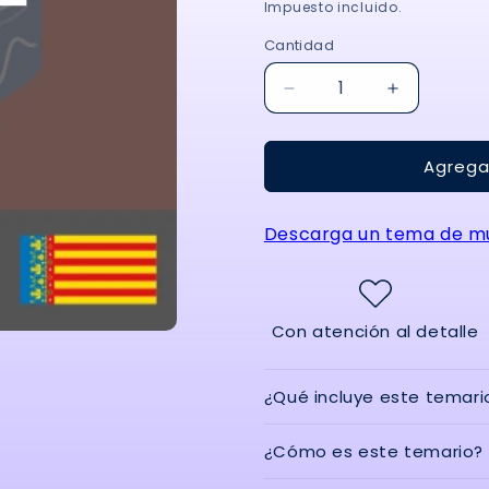
habitual
Impuesto incluido.
Cantidad
Reducir
Aumentar
cantidad
cantidad
para
para
Agregar
Temario
Temario
Procesos
Procesos
Comerciales
Comercial
Descarga un tema de mu
Oposiciones
Oposicion
FP
FP
-
-
Comunidad
Comunida
Valenciana
Valenciana
Con atención al detalle
2023
2023
-
-
34
34
¿Qué incluye este temari
Temas
Temas
-
-
¿Cómo es este temario?
7,825
7,825