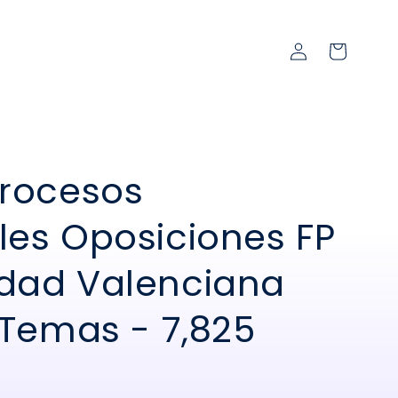
Iniciar
Carrito
sesión
Procesos
es Oposiciones FP
dad Valenciana
 Temas - 7,825