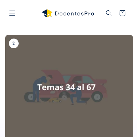
Ir
directamente
al contenido
Carrito
Ir
directamente
a la
información
del producto