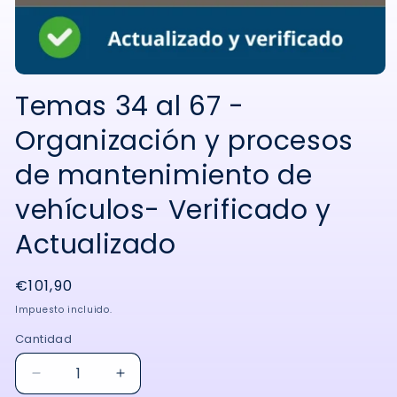
Abrir
elemento
Temas 34 al 67 -
multimedia
1
Organización y procesos
en
una
ventana
de mantenimiento de
modal
vehículos- Verificado y
Actualizado
Precio
€101,90
habitual
Impuesto incluido.
Cantidad
Reducir
Aumentar