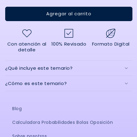
cantidad
cantidad
para
para
Agregar al carrito
Temas
Temas
34
34
al
al
67
67
-
-
Con atención al
100% Revisado
Formato Digital
Organización
Organización
detalle
y
y
procesos
procesos
de
de
¿Qué incluye este temario?
mantenimiento
mantenimiento
de
de
¿Cómo es este temario?
vehículos-
vehículos-
Verificado
Verificado
y
y
Actualizado
Actualizado
Blog
Calculadora Probabilidades Bolas Oposición
Sobre nosotros