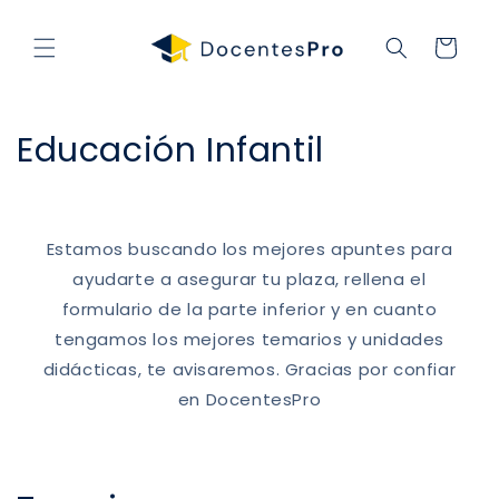
Ir
directamente
al contenido
Carrito
C
Educación Infantil
o
l
Estamos buscando los mejores apuntes para
e
ayudarte a asegurar tu plaza, rellena el
formulario de la parte inferior y en cuanto
c
tengamos los mejores temarios y unidades
c
didácticas, te avisaremos. Gracias por confiar
i
en DocentesPro
ó
n